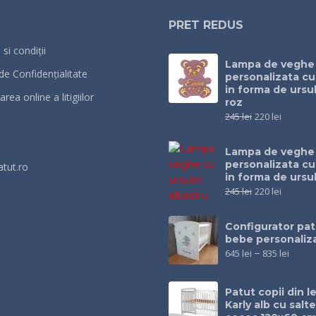
PRET REDUS
si condiții
Lampa de veghe
 de Confidențialitate
personalizata c
in forma de ursul
rea online a litigiilor
roz
245
lei
220
lei
Lampa de veghe
personalizata c
atut.ro
in forma de ursu
245
lei
220
lei
Configurator pat
bebe personaliz
645
lei
–
835
lei
Patut copii din 
Karly alb cu salt