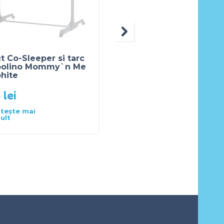
t Co-Sleeper si tarc
Patut pliabil Chipolino
polino Mommy`n Me
Merida graphite cu
hite
laterala culisanta
5
lei
469
lei
itește mai
Citește mai
ult
mult