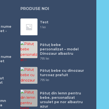
PRODUSE NOI
Test
u nume
1
lei
et -
Pătuț bebe
personalizat – model
Dinozaur albastru
u nume
795
lei
let
Pătuţ bebe cu dinozaur
turcoaz prafuit
ut
795
lei
at
Pătuţ din lemn pentru
bebe, personalizat
lemn
ursulet pe nor albastru
ea
azur