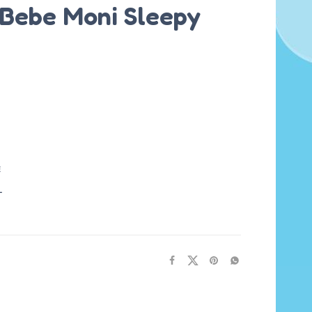
 Bebe Moni Sleepy
E
L