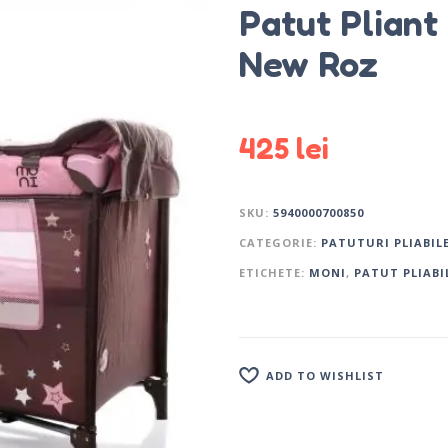
Patut Pliant
New Roz
425
lei
SKU:
5940000700850
CATEGORIE:
PATUTURI PLIABIL
ETICHETE:
MONI
,
PATUT PLIABI
ADD TO WISHLIST