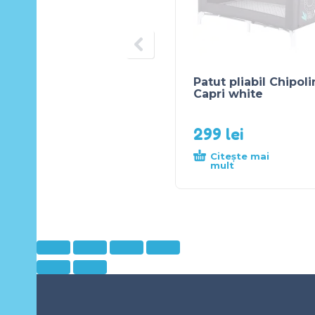
Patut pliabil Chipol
Capri white
299
lei
Citește mai
mult