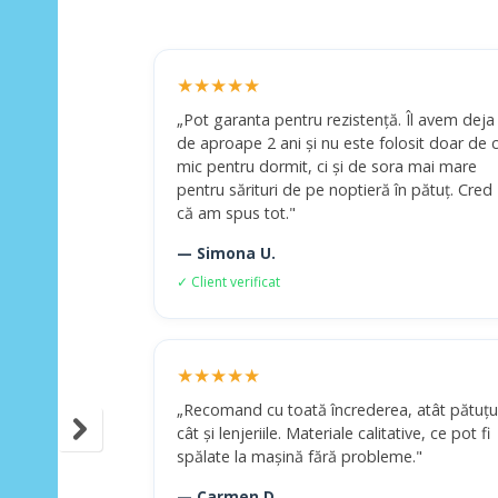
★★★★★
„Pot garanta pentru rezistență. Îl avem deja
de aproape 2 ani și nu este folosit doar de c
mic pentru dormit, ci și de sora mai mare
pentru sărituri de pe noptieră în pătuț. Cred
că am spus tot."
— Simona U.
✓ Client verificat
★★★★★
„Recomand cu toată încrederea, atât pătuțu
cât și lenjeriile. Materiale calitative, ce pot fi
spălate la mașină fără probleme."
— Carmen D.