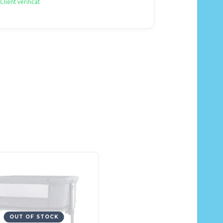
Client verificat
OUT OF STOCK
OUT OF STOCK