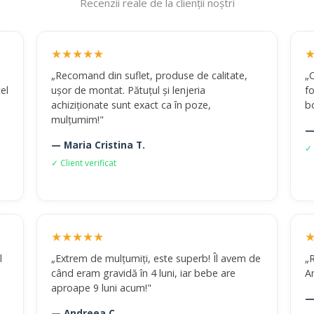
Recenzii reale de la clienții noștri
★★★★★
„Recomand din suflet, produse de calitate,
„
el
ușor de montat. Pătuțul și lenjeria
fo
achiziționate sunt exact ca în poze,
b
mulțumim!"
—
— Maria Cristina T.
✓ 
✓ Client verificat
★★★★★
l
„Extrem de mulțumiți, este superb! Îl avem de
„R
când eram gravidă în 4 luni, iar bebe are
A
aproape 9 luni acum!"
—
— Andreea C.