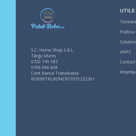
UTILE
Termeni 
Politica
Soluționa
S.C. Home Shop S.R.L.
ANPC
Târgu Mureș
0720 745 583
Contact
0766 066 606
lenjeriip
Cont Banca Transilvania
RO69BTRLRONCRT0531232301