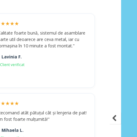
★★★★★
Calitate foarte bună, sistemul de asamblare
arte util deoarece are ceva metal, iar cu
ormașina în 10 minute a fost montat."
 Lavinia F.
Client verificat
★★★★★
ecomand atât pătuțul cât și lenjeria de pat!
m fost foarte mulțumită!"
 Mihaela L.