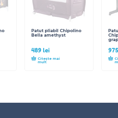
ino
Patut pliabil Chipolino
Patu
Bella amethyst
Chi
grap
489
lei
97
Citește mai
C
mult
m