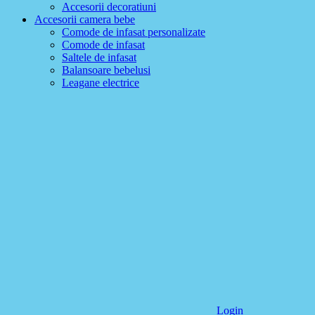
Accesorii decoratiuni
Accesorii camera bebe
Comode de infasat personalizate
Comode de infasat
Saltele de infasat
Balansoare bebelusi
Leagane electrice
Login