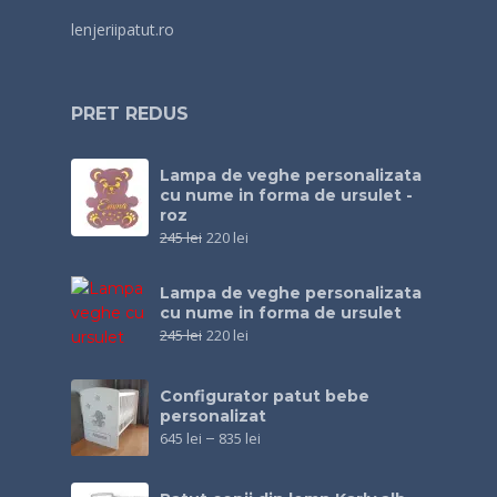
lenjeriipatut.ro
PRET REDUS
Lampa de veghe personalizata
cu nume in forma de ursulet -
roz
245
lei
220
lei
Lampa de veghe personalizata
cu nume in forma de ursulet
245
lei
220
lei
Configurator patut bebe
personalizat
645
lei
–
835
lei