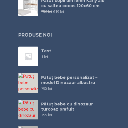
Patut copii din lemn Karly alb
cu saltea cocos 120x60 cm
750
lei
619
lei
PRODUSE NOI
Test
1
lei
Pătuț bebe personalizat –
model Dinozaur albastru
795
lei
Pătuţ bebe cu dinozaur
turcoaz prafuit
795
lei