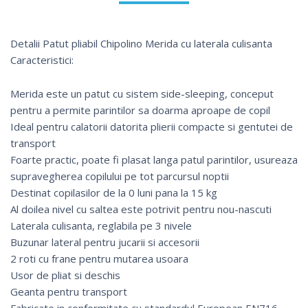
Detalii Patut pliabil Chipolino Merida cu laterala culisanta
Caracteristici:
Merida este un patut cu sistem side-sleeping, conceput
pentru a permite parintilor sa doarma aproape de copil
Ideal pentru calatorii datorita plierii compacte si gentutei de
transport
Foarte practic, poate fi plasat langa patul parintilor, usureaza
supravegherea copilului pe tot parcursul noptii
Destinat copilasilor de la 0 luni pana la 15 kg
Al doilea nivel cu saltea este potrivit pentru nou-nascuti
Laterala culisanta, reglabila pe 3 nivele
Buzunar lateral pentru jucarii si accesorii
2 roti cu frane pentru mutarea usoara
Usor de pliat si deschis
Geanta pentru transport
Fabricate in conformitate cu standardul European EN716,