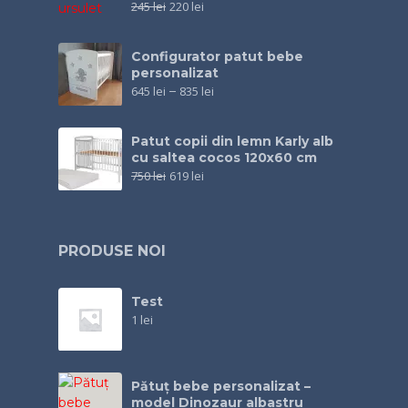
245
lei
220
lei
Configurator patut bebe
personalizat
645
lei
–
835
lei
Patut copii din lemn Karly alb
cu saltea cocos 120x60 cm
750
lei
619
lei
PRODUSE NOI
Test
1
lei
Pătuț bebe personalizat –
model Dinozaur albastru