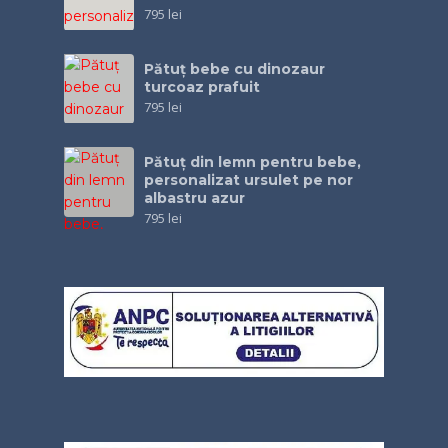
795
lei
Pătuţ bebe cu dinozaur
turcoaz prafuit
795
lei
Pătuţ din lemn pentru bebe,
personalizat ursulet pe nor
albastru azur
795
lei