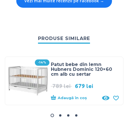
Vezi mai multe recenzii pe Facebook →
PRODUSE SIMILARE
-14%
Patut bebe din lemn
Hubners Dominic 120×60
cm alb cu sertar
789
lei
679
lei
Adaugă în coș