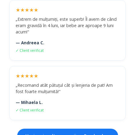
★★★★★
„Extrem de mulțumiți, este superb! Îl avem de când
eram gravidă în 4 luni, iar bebe are aproape 9 luni
acum!"
— Andreea C.
✓ Client verificat
★★★★★
„Recomand atât pătuțul cât și lenjeria de pat! Am
fost foarte mulțumită!"
— Mihaela L.
✓ Client verificat