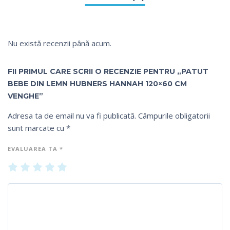
Nu există recenzii până acum.
FII PRIMUL CARE SCRII O RECENZIE PENTRU „PATUT
BEBE DIN LEMN HUBNERS HANNAH 120×60 CM
VENGHE”
Adresa ta de email nu va fi publicată.
Câmpurile obligatorii
sunt marcate cu
*
EVALUAREA TA
*
U
2
3
4
5
na
din
din
din
din
din
5
5
5
5
5
st
st
st
st
st
el
el
el
el
el
e
e
e
e