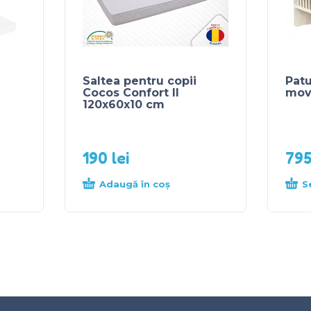
Saltea pentru copii
Patu
Cocos Confort II
mov-
120x60x10 cm
190
lei
79
Adaugă în coș
S