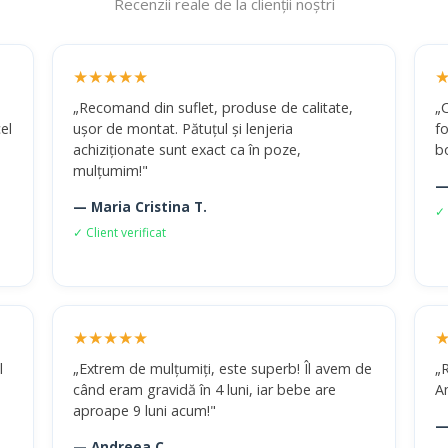
Recenzii reale de la clienții noștri
★★★★★
„Recomand din suflet, produse de calitate,
„
el
ușor de montat. Pătuțul și lenjeria
fo
achiziționate sunt exact ca în poze,
b
mulțumim!"
—
— Maria Cristina T.
✓ 
✓ Client verificat
★★★★★
l
„Extrem de mulțumiți, este superb! Îl avem de
„R
când eram gravidă în 4 luni, iar bebe are
A
aproape 9 luni acum!"
—
— Andreea C.