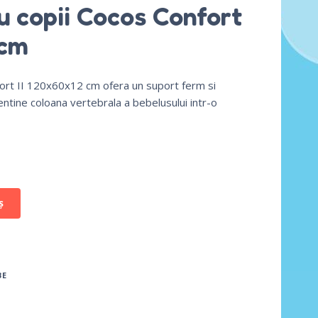
u copii Cocos Confort
 cm
fort II 120x60x12 cm ofera un suport ferm si
mentine coloana vertebrala a bebelusului intr-o
ș
BE