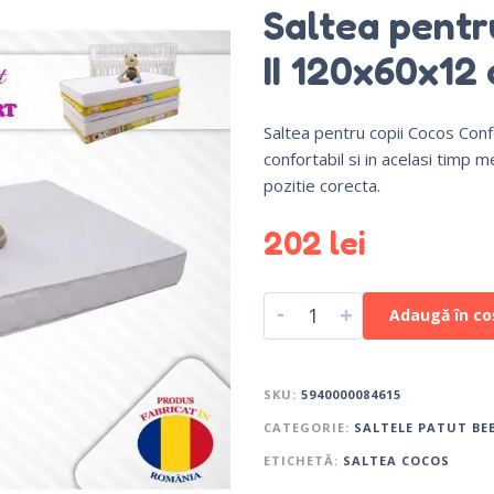
Saltea pentr
II 120x60x12
Saltea pentru copii Cocos Con
confortabil si in acelasi timp 
pozitie corecta.
202
lei
-
+
Adaugă în co
SKU:
5940000084615
CATEGORIE:
SALTELE PATUT BE
ETICHETĂ:
SALTEA COCOS