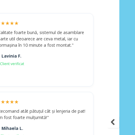
★★★★★
Calitate foarte bună, sistemul de asamblare
arte util deoarece are ceva metal, iar cu
ormașina în 10 minute a fost montat."
 Lavinia F.
Client verificat
★★★★★
ecomand atât pătuțul cât și lenjeria de pat!
m fost foarte mulțumită!"
 Mihaela L.