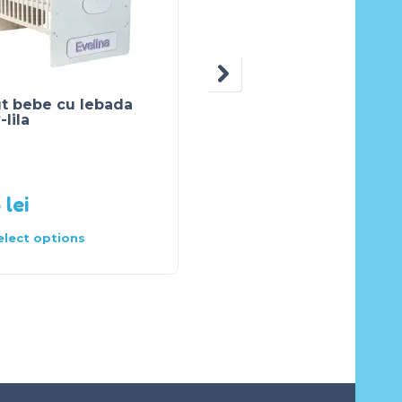
t bebe cu lebada
Saltea pentru copii
lila
Cocos Burete Cocos
120x60x6 cm
5
lei
160
lei
Citește mai
elect options
mult