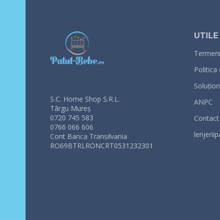
UTILE
Termeni 
Politica
Soluționa
S.C. Home Shop S.R.L.
ANPC
Târgu Mureș
0720 745 583
Contact
0766 066 606
lenjeriip
Cont Banca Transilvania
RO69BTRLRONCRT0531232301