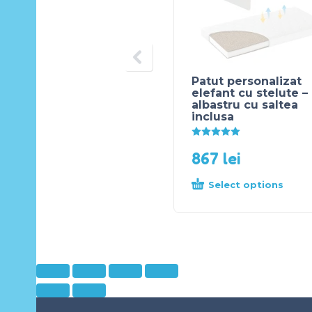
Patut personalizat
elefant cu stelute –
albastru cu saltea
inclusa
Evaluat la
5.00
din 5
867
lei
Select options