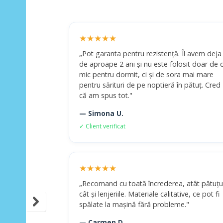
★★★★★
„Pot garanta pentru rezistență. Îl avem deja
de aproape 2 ani și nu este folosit doar de c
mic pentru dormit, ci și de sora mai mare
pentru sărituri de pe noptieră în pătuț. Cred
că am spus tot."
— Simona U.
✓ Client verificat
★★★★★
„Recomand cu toată încrederea, atât pătuțu
cât și lenjeriile. Materiale calitative, ce pot fi
spălate la mașină fără probleme."
— Carmen D.