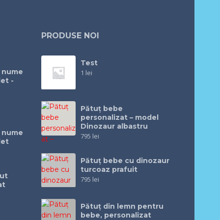
PRODUSE NOI
Test
u nume
1
lei
et -
Pătuț bebe
personalizat – model
Dinozaur albastru
u nume
795
lei
let
Pătuţ bebe cu dinozaur
turcoaz prafuit
ut
795
lei
at
Pătuţ din lemn pentru
bebe, personalizat