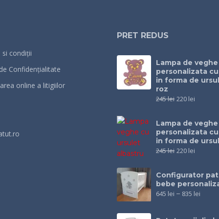
PRET REDUS
si condiții
Lampa de veghe
 de Confidențialitate
personalizata c
in forma de ursul
rea online a litigiilor
roz
245
lei
220
lei
Lampa de veghe
personalizata c
atut.ro
in forma de ursu
245
lei
220
lei
Configurator pat
bebe personaliz
645
lei
–
835
lei