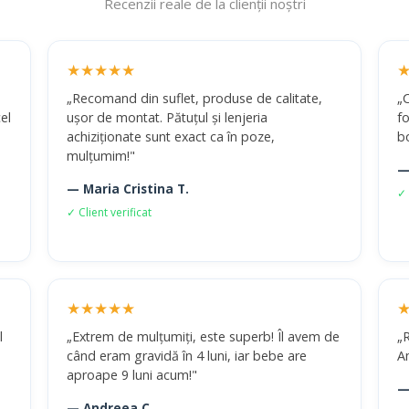
Recenzii reale de la clienții noștri
★★★★★
„Recomand din suflet, produse de calitate,
„
el
ușor de montat. Pătuțul și lenjeria
fo
achiziționate sunt exact ca în poze,
b
mulțumim!"
—
— Maria Cristina T.
✓ 
✓ Client verificat
★★★★★
l
„Extrem de mulțumiți, este superb! Îl avem de
„R
când eram gravidă în 4 luni, iar bebe are
A
aproape 9 luni acum!"
—
— Andreea C.