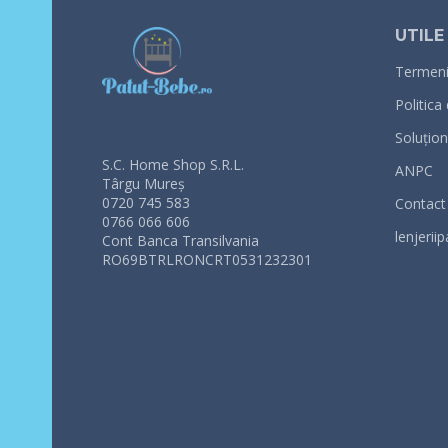
UTILE
Termeni 
Politica
Soluționa
S.C. Home Shop S.R.L.
ANPC
Târgu Mureș
0720 745 583
Contact
0766 066 606
lenjeriip
Cont Banca Transilvania
RO69BTRLRONCRT0531232301