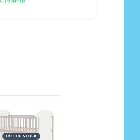
Client verificat
OUT OF STOCK
OUT OF STOCK