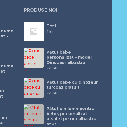
PRODUSE NOI
Test
u nume
1
lei
et -
Pătuț bebe
personalizat – model
Dinozaur albastru
u nume
795
lei
let
Pătuţ bebe cu dinozaur
turcoaz prafuit
ut
795
lei
at
Pătuţ din lemn pentru
bebe, personalizat
lemn
ursulet pe nor albastru
ea
azur