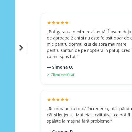
★★★★★
„Pot garanta pentru rezistență. Îl avem deja
de aproape 2 ani și nu este folosit doar de c
mic pentru dormit, ci și de sora mai mare
pentru sărituri de pe noptieră în pătuț. Cred
că am spus tot."
— Simona U.
✓ Client verificat
★★★★★
„Recomand cu toată încrederea, atât pătuțu
cât și lenjeriile. Materiale calitative, ce pot fi
spălate la mașină fără probleme."
— Carmen D.