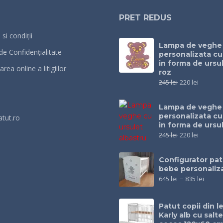
PRET REDUS
si condiții
Lampa de veghe
 de Confidențialitate
personalizata c
in forma de ursul
rea online a litigiilor
roz
245
lei
220
lei
Lampa de veghe
personalizata c
atut.ro
in forma de ursu
245
lei
220
lei
Configurator pat
bebe personaliz
645
lei
–
835
lei
Patut copii din 
Karly alb cu salt