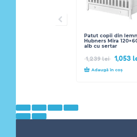
Patut copii din lem
Hubners Mira 120×6
alb cu sertar
1,053
l
1,239
lei
Adaugă în coș