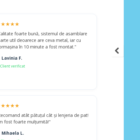
★★★★★
Calitate foarte bună, sistemul de asamblare
arte util deoarece are ceva metal, iar cu
ormașina în 10 minute a fost montat."
 Lavinia F.
Client verificat
★★★★★
ecomand atât pătuțul cât și lenjeria de pat!
m fost foarte mulțumită!"
 Mihaela L.