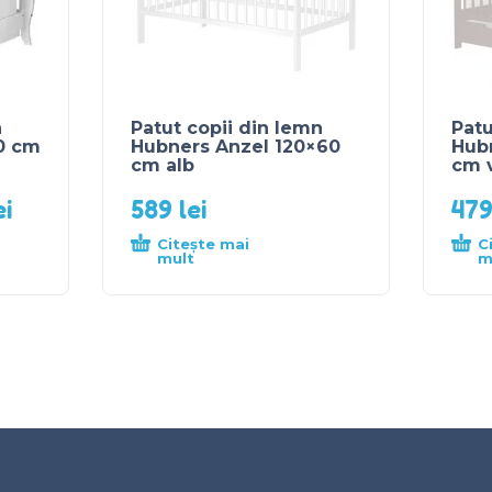
n
Patut copii din lemn
Pat
0 cm
Hubners Anzel 120×60
Hub
cm alb
cm 
ei
589
lei
47
Citește mai
C
mult
m