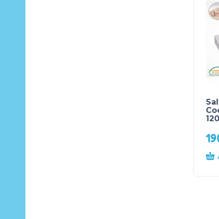
Sal
Coc
12
1