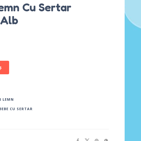
lemn Cu Sertar
 Alb
ș
N LEMN
BEBE CU SERTAR