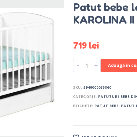
Patut bebe 
KAROLINA II
719
lei
-
+
Adaugă în co
SKU:
5940000035860
CATEGORIE:
PATUTURI BEBE DI
ETICHETE:
PATUT BEBE
,
PATUT 