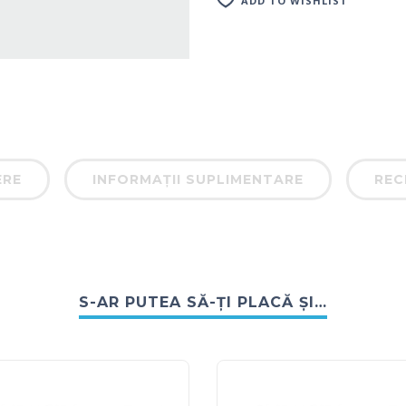
ADD TO WISHLIST
ERE
INFORMAȚII SUPLIMENTARE
RECE
S-AR PUTEA SĂ-ȚI PLACĂ ȘI…