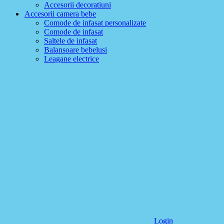
Accesorii decoratiuni
Accesorii camera bebe
Comode de infasat personalizate
Comode de infasat
Saltele de infasat
Balansoare bebelusi
Leagane electrice
Login