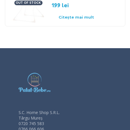
OUT OF STOCK
199
lei
Citește mai mult
S.C. Home Shop S.R.L.
Târgu Mureș
0720 745 583
0766 066 606