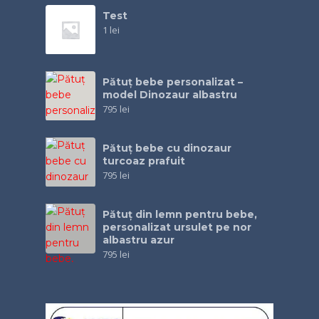
Test
1
lei
Pătuț bebe personalizat –
model Dinozaur albastru
795
lei
Pătuţ bebe cu dinozaur
turcoaz prafuit
795
lei
Pătuţ din lemn pentru bebe,
personalizat ursulet pe nor
albastru azur
795
lei