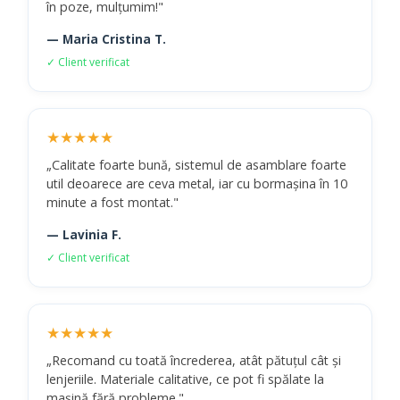
în poze, mulțumim!"
— Maria Cristina T.
✓ Client verificat
★★★★★
„Calitate foarte bună, sistemul de asamblare foarte
util deoarece are ceva metal, iar cu bormașina în 10
minute a fost montat."
— Lavinia F.
✓ Client verificat
★★★★★
„Recomand cu toată încrederea, atât pătuțul cât și
lenjeriile. Materiale calitative, ce pot fi spălate la
mașină fără probleme."