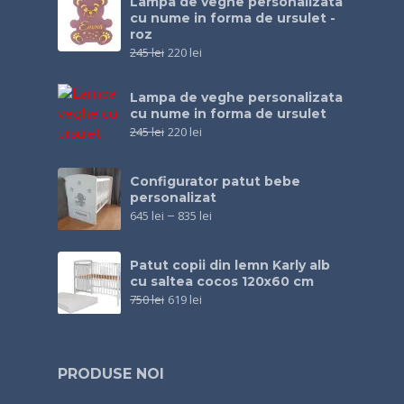
Lampa de veghe personalizata
cu nume in forma de ursulet -
roz
245
lei
220
lei
Lampa de veghe personalizata
cu nume in forma de ursulet
245
lei
220
lei
Configurator patut bebe
personalizat
645
lei
–
835
lei
Patut copii din lemn Karly alb
cu saltea cocos 120x60 cm
750
lei
619
lei
PRODUSE NOI