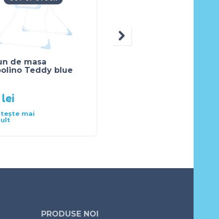
un de masa
Scaun de masa
polino Teddy blue
Chipolino Bandi pink
9
lei
445
lei
itește mai
Citește mai
ult
mult
PRODUSE NOI