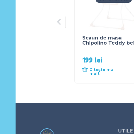
Scaun de masa
Chipolino Teddy be
199
lei
Citește mai
mult
UTILE