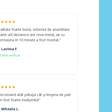
★★★★★
Calitate foarte bună, sistemul de asamblare
arte util deoarece are ceva metal, iar cu
ormașina în 10 minute a fost montat."
 Lavinia F.
Client verificat
★★★★★
ecomand atât pătuțul cât și lenjeria de pat!
m fost foarte mulțumită!"
 Mihaela L.