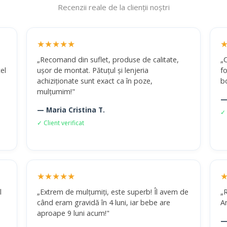
Recenzii reale de la clienții noștri
★★★★★
„Recomand din suflet, produse de calitate,
„
el
ușor de montat. Pătuțul și lenjeria
fo
achiziționate sunt exact ca în poze,
b
mulțumim!"
—
— Maria Cristina T.
✓ 
✓ Client verificat
★★★★★
l
„Extrem de mulțumiți, este superb! Îl avem de
„R
când eram gravidă în 4 luni, iar bebe are
A
aproape 9 luni acum!"
—