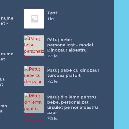
Test
u nume
1
lei
et -
Pătuț bebe
personalizat – model
Dinozaur albastru
u nume
795
lei
let
Pătuţ bebe cu dinozaur
turcoaz prafuit
ut
795
lei
at
Pătuţ din lemn pentru
bebe, personalizat
lemn
ursulet pe nor albastru
ea
azur
m
795
lei