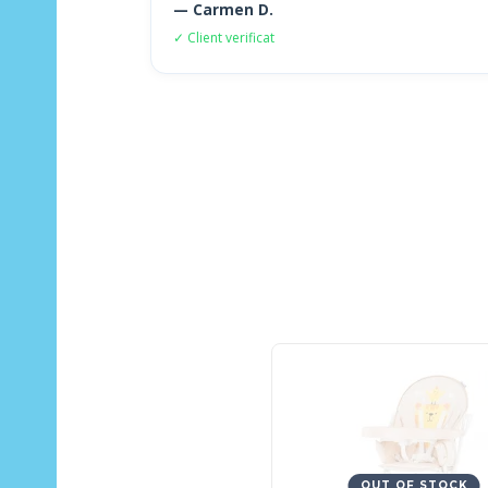
— Carmen D.
✓ Client verificat
OUT OF STOCK