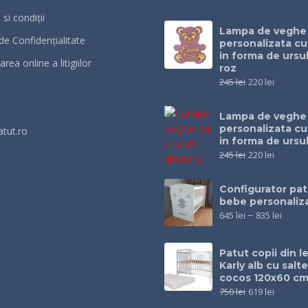
si condiții
Lampa de veghe
 de Confidențialitate
personalizata c
in forma de ursul
rea online a litigiilor
roz
245
lei
220
lei
Lampa de veghe
personalizata c
atut.ro
in forma de ursu
245
lei
220
lei
Configurator pat
bebe personaliz
645
lei
–
835
lei
Patut copii din 
Karly alb cu salt
cocos 120x60 c
750
lei
619
lei