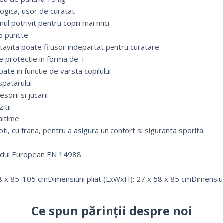
ologica, usor de curatat
nul potrivit pentru copiii mai mici
 5 puncte
tavita poate fi usor indepartat pentru curatare
e protectie in forma de T
pate in functie de varsta copilului
spatarului
orii si jucarii
itii
altime
oti, cu frana, pentru a asigura un confort si siguranta sporita
ardul European EN 14988
8 x 85-105 cmDimensiuni pliat (LxWxH): 27 x 58 x 85 cmDimensiu
Ce spun părinții despre noi