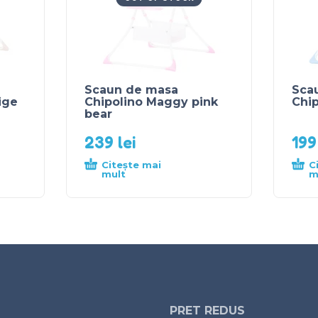
Scaun de masa
Sca
ige
Chipolino Maggy pink
Chi
bear
239
lei
19
Citește mai
C
mult
m
PRET REDUS