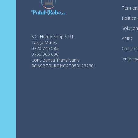
Termeni 
Politica
Soluționa
S.C. Home Shop S.R.L.
ANPC
Târgu Mureș
0720 745 583
Contact
0766 066 606
lenjeriip
Cont Banca Transilvania
RO69BTRLRONCRT0531232301