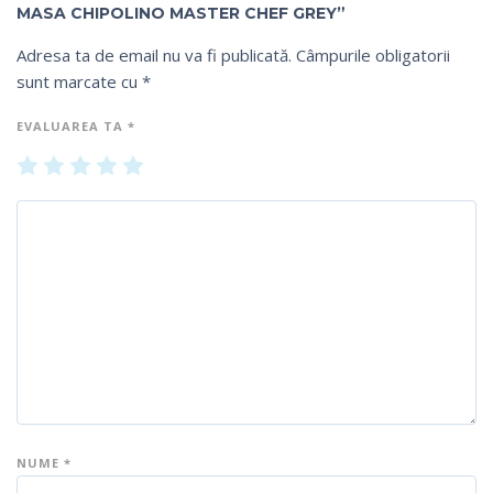
MASA CHIPOLINO MASTER CHEF GREY”
Adresa ta de email nu va fi publicată.
Câmpurile obligatorii
sunt marcate cu
*
EVALUAREA TA
*
U
2
3
4
5
na
din
din
din
din
din
5
5
5
5
5
st
st
st
st
st
el
el
el
el
el
e
e
e
e
e
NUME
*