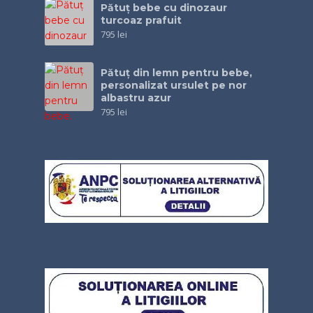
Pătuţ bebe cu dinozaur
turcoaz prafuit
795
lei
Pătuţ din lemn pentru bebe,
personalizat ursulet pe nor
albastru azur
795
lei