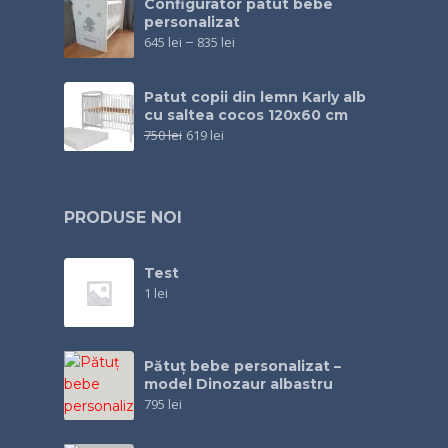
Configurator patut bebe
personalizat
645
lei
–
835
lei
Patut copii din lemn Karly alb
cu saltea cocos 120x60 cm
750
lei
619
lei
PRODUSE NOI
Test
1
lei
Pătuț bebe personalizat –
model Dinozaur albastru
795
lei