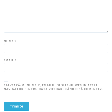
el
e
e
e
e
e
NUME
*
EMAIL
*
SALVEAZĂ-MI NUMELE, EMAILUL ȘI SITE-UL WEB ÎN ACEST
NAVIGATOR PENTRU DATA VIITOARE CÂND O SĂ COMENTEZ.