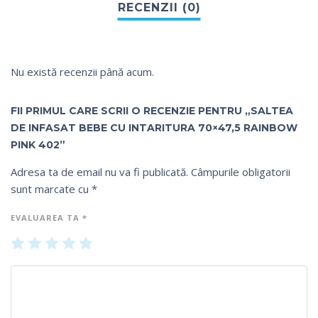
Nu există recenzii până acum.
FII PRIMUL CARE SCRII O RECENZIE PENTRU „SALTEA
DE INFASAT BEBE CU INTARITURA 70×47,5 RAINBOW
PINK 402”
Adresa ta de email nu va fi publicată.
Câmpurile obligatorii
sunt marcate cu
*
EVALUAREA TA
*
U
2
3
4
5
na
din
din
din
din
din
5
5
5
5
5
st
st
st
st
st
el
el
el
el