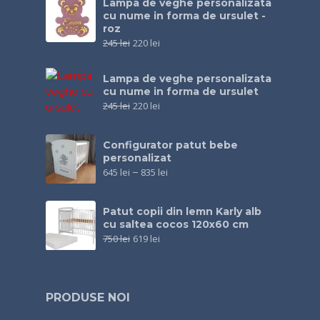
Lampa de veghe personalizata
cu nume in forma de ursulet -
roz
245
lei
220
lei
Lampa de veghe personalizata
cu nume in forma de ursulet
245
lei
220
lei
Configurator patut bebe
personalizat
645
lei
–
835
lei
Patut copii din lemn Karly alb
cu saltea cocos 120x60 cm
750
lei
619
lei
PRODUSE NOI