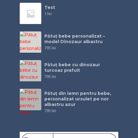
Test
1
lei
Pătuț bebe personalizat –
model Dinozaur albastru
795
lei
Pătuţ bebe cu dinozaur
turcoaz prafuit
795
lei
Pătuţ din lemn pentru bebe,
personalizat ursulet pe nor
albastru azur
795
lei