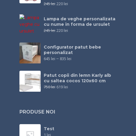
245
lei
220
lei
Lampa de veghe personalizata
cu nume in forma de ursulet
245
lei
220
lei
Configurator patut bebe
personalizat
645
lei
–
835
lei
Patut copii din lemn Karly alb
cu saltea cocos 120x60 cm
750
lei
619
lei
PRODUSE NOI
Test
1
lei