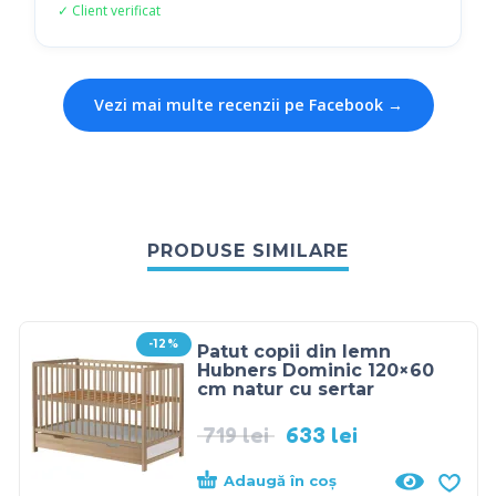
✓ Client verificat
Vezi mai multe recenzii pe Facebook →
PRODUSE SIMILARE
-12%
Patut copii din lemn
Hubners Dominic 120×60
cm natur cu sertar
719
lei
633
lei
Adaugă în coș