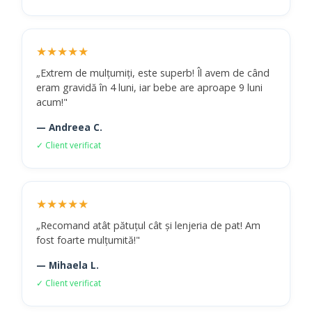
★★★★★
„Extrem de mulțumiți, este superb! Îl avem de când
eram gravidă în 4 luni, iar bebe are aproape 9 luni
acum!"
— Andreea C.
✓ Client verificat
★★★★★
„Recomand atât pătuțul cât și lenjeria de pat! Am
fost foarte mulțumită!"
— Mihaela L.
✓ Client verificat