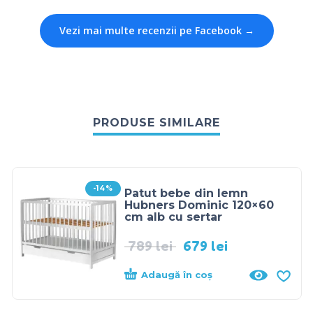
Vezi mai multe recenzii pe Facebook →
PRODUSE SIMILARE
-14%
Patut bebe din lemn
Hubners Dominic 120×60
cm alb cu sertar
789
lei
679
lei
Adaugă în coș