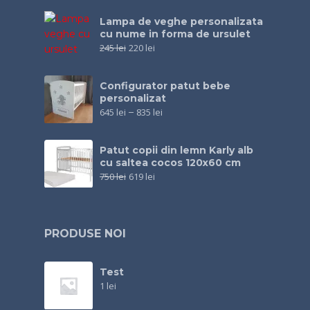
Lampa de veghe personalizata
cu nume in forma de ursulet
245
lei
220
lei
Configurator patut bebe
personalizat
645
lei
–
835
lei
Patut copii din lemn Karly alb
cu saltea cocos 120x60 cm
750
lei
619
lei
PRODUSE NOI
Test
1
lei