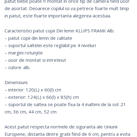
patut bebe poate fi montat in orice tip de camera fiind usor
de asortat. Deoarece copilul isi va petrece foarte mult timp
in patut, este foarte importanta alegerea acestuia.
Caracteristici patut copii Din lemn KLUPS FRANK Alb:
– patut copii din lemn de calitate
– suportul saltelei este reglabil pe 4 niveluri
– margini rotunjite
– usor de montat si intretinut
– culore: alb.
Dimensiuni:
– interior: 120(L) x 60(l) cm
– exterior: 124(L) x 66(l) x 85(h) cm
– suportul de saltea se poate fixa la 4 inaltimi de la sol: 21
cm, 36 cm, 44 cm, 52 cm
Acest patut respecta normele de siguranta ale Uniunii
Europene, distanta dintre gratii fiind de 6 cm, pentru a evita