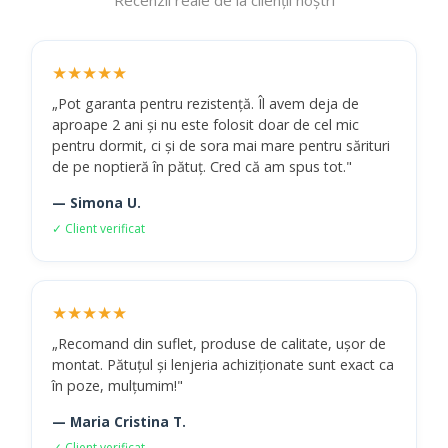
Recenzii reale de la clienții noștri
★★★★★
„Pot garanta pentru rezistență. Îl avem deja de
aproape 2 ani și nu este folosit doar de cel mic
pentru dormit, ci și de sora mai mare pentru sărituri
de pe noptieră în pătuț. Cred că am spus tot."
— Simona U.
✓ Client verificat
★★★★★
„Recomand din suflet, produse de calitate, ușor de
montat. Pătuțul și lenjeria achiziționate sunt exact ca
în poze, mulțumim!"
— Maria Cristina T.
✓ Client verificat