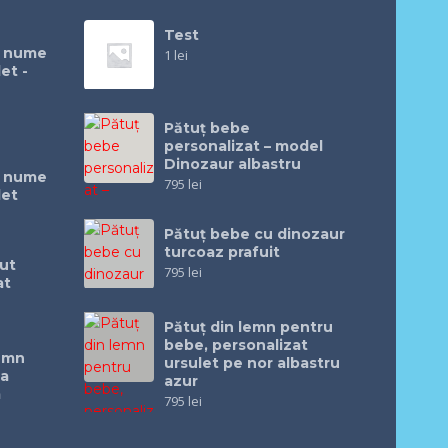
Test
u nume
1
lei
et -
Pătuț bebe
personalizat – model
Dinozaur albastru
u nume
795
lei
let
Pătuţ bebe cu dinozaur
turcoaz prafuit
ut
795
lei
at
Pătuţ din lemn pentru
bebe, personalizat
lemn
ursulet pe nor albastru
ea
azur
m
795
lei