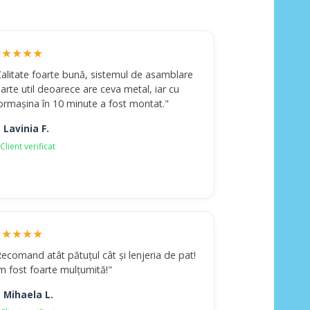
★★★★★
Calitate foarte bună, sistemul de asamblare
arte util deoarece are ceva metal, iar cu
ormașina în 10 minute a fost montat."
 Lavinia F.
Client verificat
★★★★★
ecomand atât pătuțul cât și lenjeria de pat!
m fost foarte mulțumită!"
 Mihaela L.