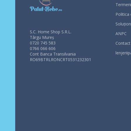
Termeni 
Politica
Soluționa
S.C. Home Shop S.R.L.
ANPC
Târgu Mureș
0720 745 583
Contact
0766 066 606
lenjeriip
Cont Banca Transilvania
RO69BTRLRONCRT0531232301