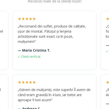
Recenzii reale de la clienții noștri
★★★★★
„Recomand din suflet, produse de calitate,
„
el
ușor de montat. Pătuțul și lenjeria
fo
achiziționate sunt exact ca în poze,
b
mulțumim!"
—
— Maria Cristina T.
✓ 
✓ Client verificat
★★★★★
l
„Extrem de mulțumiți, este superb! Îl avem de
„R
când eram gravidă în 4 luni, iar bebe are
A
aproape 9 luni acum!"
—
— Andreea C.