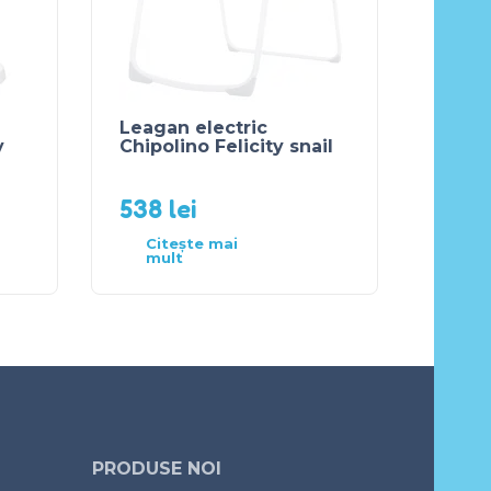
Leagan electric
y
Chipolino Felicity snail
538
lei
Citește mai
mult
PRODUSE NOI