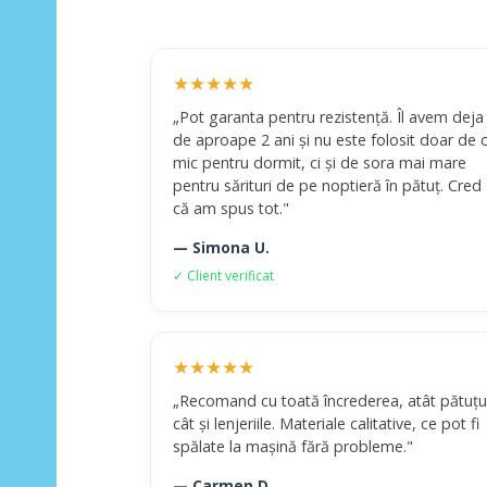
★★★★★
„Pot garanta pentru rezistență. Îl avem deja
de aproape 2 ani și nu este folosit doar de c
mic pentru dormit, ci și de sora mai mare
pentru sărituri de pe noptieră în pătuț. Cred
că am spus tot."
— Simona U.
✓ Client verificat
★★★★★
„Recomand cu toată încrederea, atât pătuțu
cât și lenjeriile. Materiale calitative, ce pot fi
spălate la mașină fără probleme."
— Carmen D.