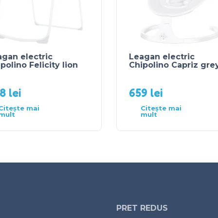
gan electric
Leagan electric
polino Felicity lion
Chipolino Capriz gre
38
lei
659
lei
Citește mai
Citește mai
mult
mult
PRET REDUS