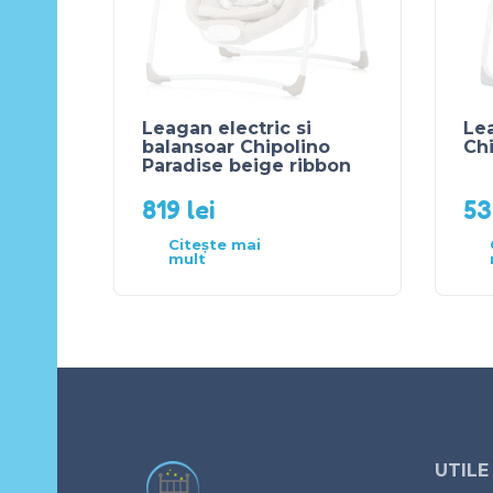
Leagan electric si
Lea
balansoar Chipolino
Chi
Paradise beige ribbon
819
lei
5
Citește mai
mult
UTILE