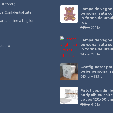
si condiții
Lampa de veghe
 de Confidențialitate
personalizata c
in forma de ursul
rea online a litigiilor
roz
245
lei
220
lei
Lampa de veghe
personalizata c
atut.ro
in forma de ursu
245
lei
220
lei
Configurator pat
bebe personaliz
645
lei
–
835
lei
Patut copii din 
Karly alb cu salt
cocos 120x60 c
750
lei
619
lei