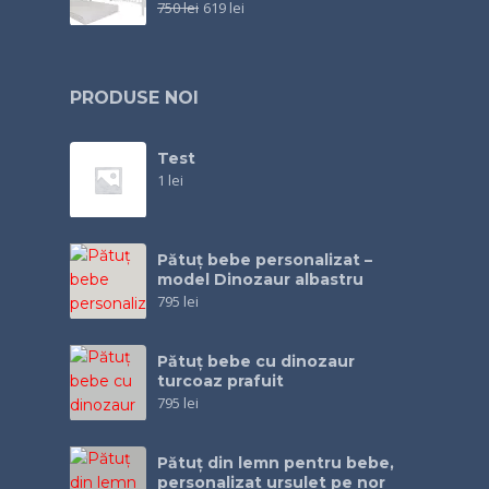
750
lei
619
lei
PRODUSE NOI
Test
1
lei
Pătuț bebe personalizat –
model Dinozaur albastru
795
lei
Pătuţ bebe cu dinozaur
turcoaz prafuit
795
lei
Pătuţ din lemn pentru bebe,
personalizat ursulet pe nor