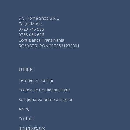
S.C. Home Shop S.R.L.
Târgu Mureș
0720 745 583
0766 066 606
Cont Banca Transilvania
RO69BTRLRONCRT0531232301
UTILE
Termeni si condiții
Politica de Confidențialitate
Soluționarea online a litigiilor
ANPC
Contact
lenjeriipatut.ro