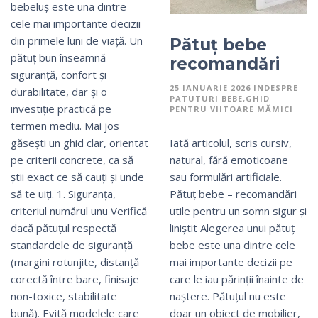
bebeluș este una dintre
cele mai importante decizii
din primele luni de viață. Un
Pătuț bebe
pătuț bun înseamnă
recomandări
siguranță, confort și
25 IANUARIE 2026
IN
DESPRE
durabilitate, dar și o
PATUTURI BEBE
GHID
investiție practică pe
PENTRU VIITOARE MĂMICI
termen mediu. Mai jos
Iată articolul, scris cursiv,
găsești un ghid clar, orientat
natural, fără emoticoane
pe criterii concrete, ca să
sau formulări artificiale.
știi exact ce să cauți și unde
Pătuț bebe – recomandări
să te uiți. 1. Siguranța,
utile pentru un somn sigur și
criteriul numărul unu Verifică
liniștit Alegerea unui pătuț
dacă pătuțul respectă
bebe este una dintre cele
standardele de siguranță
mai importante decizii pe
(margini rotunjite, distanță
care le iau părinții înainte de
corectă între bare, finisaje
naștere. Pătuțul nu este
non-toxice, stabilitate
doar un obiect de mobilier,
bună). Evită modelele care