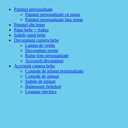
Patuturi personalizate
Patuturi personalizate cu nume
Patuturi personalizate fara nume
Patuturi din lemn
Patut bebe + Saltea
Saltele patut bebe
Decoratiuni camera bebe
Lampa de veghe
Decoratiuni perete
Rame foto personalizate
Accesorii decoratiuni
Accesorii camera bebe
Comode de infasat personalizate
Comode de infasat
Saltele de infasat
Balansoare bebelusi
Leagane electrice