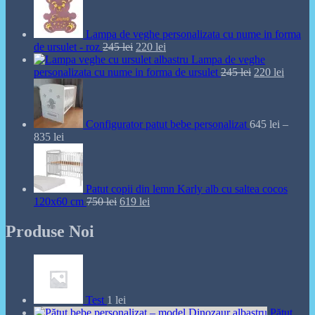
Lampa de veghe personalizata cu nume in forma
Prețul
Prețul
de ursulet - roz
245
lei
220
lei
inițial
curent
Lampa de veghe
a
este:
Prețul
Prețul
personalizata cu nume in forma de ursulet
245
lei
220
lei
fost:
220 lei.
inițial
curent
245 lei.
a
este:
fost:
220 lei
245 lei.
Configurator patut bebe personalizat
645
lei
–
Interval
835
lei
de
prețuri:
645 lei
până
Patut copii din lemn Karly alb cu saltea cocos
la
Prețul
Prețul
120x60 cm
750
lei
619
lei
835 lei
inițial
curent
a
este:
Produse Noi
fost:
619 lei.
750 lei.
Test
1
lei
Pătuț