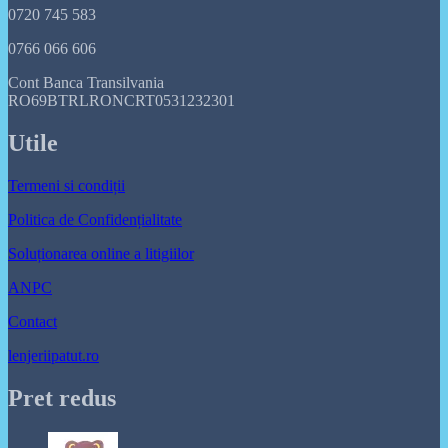
0720 745 583
0766 066 606
Cont Banca Transilvania
RO69BTRLRONCRT0531232301
Utile
Termeni si condiții
Politica de Confidențialitate
Soluționarea online a litigiilor
ANPC
Contact
lenjeriipatut.ro
Pret redus