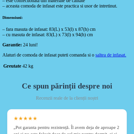
– este confectionata din materiale de calitate
– aceasta comoda de infasat este practica si usor de intretinut.
Dimensiuni:
– fara masuta de infasat: 83(L) x 53(l) x 87(h) cm
– cu masuta de infasat: 83(L) x 73(l) x 94(h) cm
Garantie:
24 luni!
Alaturi de comoda de infasat puteti comanda si o
saltea de infasat.
Greutate
42 kg
Ce spun părinții despre noi
Recenzii reale de la clienții noștri
★★★★★
„Pot garanta pentru rezistență. Îl avem deja de aproape 2
ani și nu este folosit doar de cel mic pentru dormit, ci și