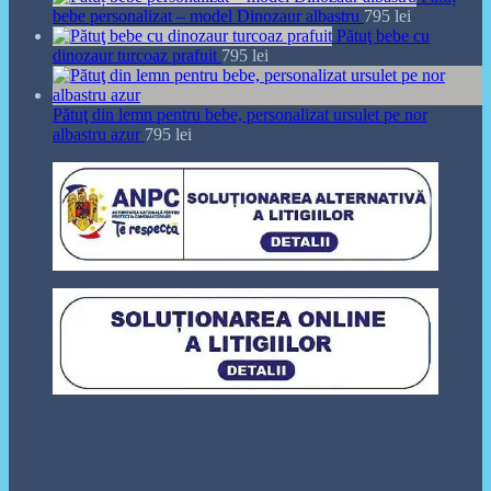
bebe personalizat – model Dinozaur albastru
795
lei
Pătuţ bebe cu
dinozaur turcoaz prafuit
795
lei
Pătuţ din lemn pentru bebe, personalizat ursulet pe nor
albastru azur
795
lei