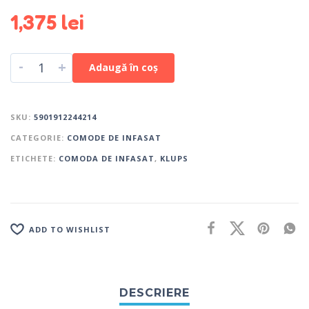
1,375
lei
-
+
Adaugă în coș
SKU:
5901912244214
CATEGORIE:
COMODE DE INFASAT
ETICHETE:
COMODA DE INFASAT
,
KLUPS
ADD TO WISHLIST