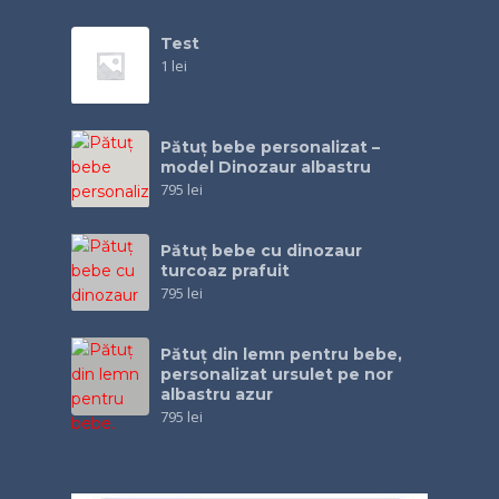
Test
1
lei
Pătuț bebe personalizat –
model Dinozaur albastru
795
lei
Pătuţ bebe cu dinozaur
turcoaz prafuit
795
lei
Pătuţ din lemn pentru bebe,
personalizat ursulet pe nor
albastru azur
795
lei