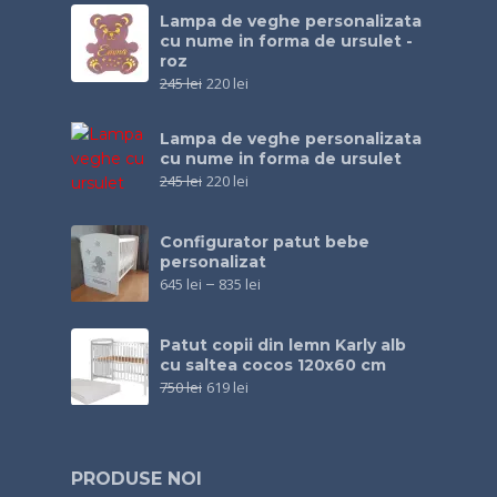
Lampa de veghe personalizata
cu nume in forma de ursulet -
roz
245
lei
220
lei
Lampa de veghe personalizata
cu nume in forma de ursulet
245
lei
220
lei
Configurator patut bebe
personalizat
645
lei
–
835
lei
Patut copii din lemn Karly alb
cu saltea cocos 120x60 cm
750
lei
619
lei
PRODUSE NOI