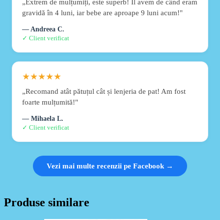
„Extrem de mulțumiți, este superb! Îl avem de când eram
gravidă în 4 luni, iar bebe are aproape 9 luni acum!"
— Andreea C.
✓ Client verificat
★★★★★
„Recomand atât pătuțul cât și lenjeria de pat! Am fost
foarte mulțumită!"
— Mihaela L.
✓ Client verificat
Vezi mai multe recenzii pe Facebook →
Produse similare