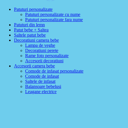
Patuturi personalizate
Patuturi personalizate cu nume
Patuturi personalizate fara nume
Patuturi din lemn
Patut bebe + Saltea
Saltele patut bebe
Decoratiuni camera bebe
Lampa de veghe
Decoratiuni perete
Rame foto personalizate
Accesorii decoratiuni
Accesorii camera bebe
Comode de infasat personalizate
Comode de infasat
Saltele de infasat
Balansoare bebelusi
Leagane electrice