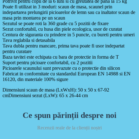
Potrivit pentru copii de la 6 luni si cu greutatea de pana la 15 kg
Poate fi utilizat in 3 moduri: scaun de masa, scaunel prin
indepartarea prelungirii picioarelor de lemn sau ca inaltator scaun de
masa prin montarea pe un scaun
Sezutul se poate roti la 360 grade cu 5 pozitii de fixare
Sezut confortabil, cu husa din piele ecologica, usor de curatat
Centura de siguranta cu prindere in 5 puncte, cu bureti pentru umeri
Tava reglabila si detasabila
Tava dubla pentru mancare, prima tava poate fi usor indepartat
pentru curatare
Baza tavitei este echipata cu bara de protectie in forma de T
Suport pentru picioare confortabil, cu 2 pozitii
Picioarele scaunului sunt prevazute cu o protectie din silicon
Fabricat in conformitate cu standardul European EN 14988 si EN
16120, din materiale 100% sigure
Dimensiuni scaun de masa (LxWxH): 50 x 50 x 67-92
cmDimensiuni sezut (LxW): 65 x 26-44 cm
Ce spun părinții despre noi
Recenzii reale de la clienții noștri