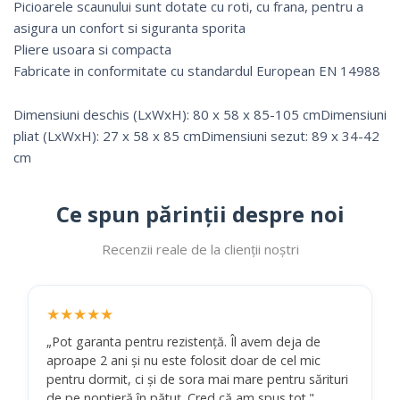
Picioarele scaunului sunt dotate cu roti, cu frana, pentru a
asigura un confort si siguranta sporita
Pliere usoara si compacta
Fabricate in conformitate cu standardul European EN 14988
Dimensiuni deschis (LxWxH): 80 x 58 x 85-105 cmDimensiuni
pliat (LxWxH): 27 x 58 x 85 cmDimensiuni sezut: 89 x 34-42
cm
Ce spun părinții despre noi
Recenzii reale de la clienții noștri
★★★★★
„Pot garanta pentru rezistență. Îl avem deja de
aproape 2 ani și nu este folosit doar de cel mic
pentru dormit, ci și de sora mai mare pentru sărituri
de pe noptieră în pătuț. Cred că am spus tot."