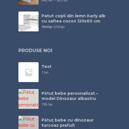
645
lei
–
835
lei
Patut copii din lemn Karly alb
cu saltea cocos 120x60 cm
750
lei
619
lei
PRODUSE NOI
Test
1
lei
Pătuț bebe personalizat –
model Dinozaur albastru
795
lei
Pătuţ bebe cu dinozaur
turcoaz prafuit