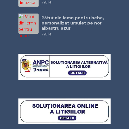
795
lei
Pătuţ din lemn pentru bebe,
personalizat ursulet pe nor
albastru azur
795
lei