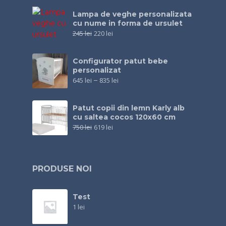
Lampa de veghe personalizata
cu nume in forma de ursulet
245
lei
220
lei
Configurator patut bebe
personalizat
645
lei
–
835
lei
Patut copii din lemn Karly alb
cu saltea cocos 120x60 cm
750
lei
619
lei
PRODUSE NOI
Test
1
lei