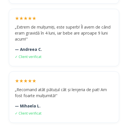
★★★★★
„Extrem de mulțumiți, este superb! Îl avem de când
eram gravidă în 4 luni, iar bebe are aproape 9 luni
acum!"
— Andreea C.
✓ Client verificat
★★★★★
„Recomand atât pătuțul cât și lenjeria de pat! Am
fost foarte mulțumită!"
— Mihaela L.
✓ Client verificat