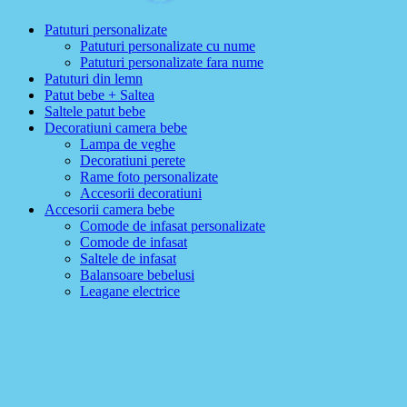
Patuturi personalizate
Patuturi personalizate cu nume
Patuturi personalizate fara nume
Patuturi din lemn
Patut bebe + Saltea
Saltele patut bebe
Decoratiuni camera bebe
Lampa de veghe
Decoratiuni perete
Rame foto personalizate
Accesorii decoratiuni
Accesorii camera bebe
Comode de infasat personalizate
Comode de infasat
Saltele de infasat
Balansoare bebelusi
Leagane electrice