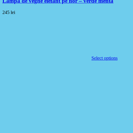
Lampa de veghe elefant pe nor – verde menta
245
lei
Select options