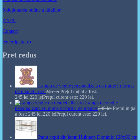
Soluționarea online a litigiilor
ANPC
Contact
lenjeriipatut.ro
Pret redus
Lampa de veghe personalizata cu nume in forma
de ursulet - roz
245
lei
Prețul inițial a fost:
245 lei.
220
lei
Prețul curent este: 220 lei.
Lampa de veghe
personalizata cu nume in forma de ursulet
245
lei
Prețul inițial
a fost: 245 lei.
220
lei
Prețul curent este: 220 lei.
Patut copii din lemn Hubners Dominic 120x60 cm