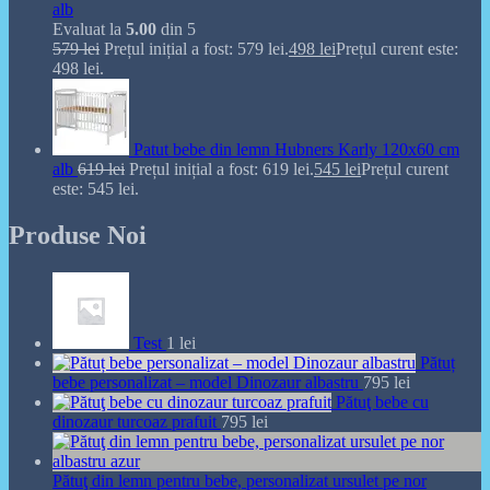
alb
Evaluat la
5.00
din 5
579
lei
Prețul inițial a fost: 579 lei.
498
lei
Prețul curent este:
498 lei.
Patut bebe din lemn Hubners Karly 120x60 cm
alb
619
lei
Prețul inițial a fost: 619 lei.
545
lei
Prețul curent
este: 545 lei.
Produse Noi
Test
1
lei
Pătuț
bebe personalizat – model Dinozaur albastru
795
lei
Pătuţ bebe cu
dinozaur turcoaz prafuit
795
lei
Pătuţ din lemn pentru bebe, personalizat ursulet pe nor