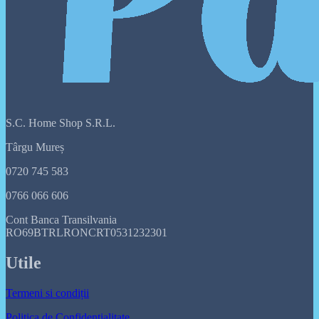
S.C. Home Shop S.R.L.
Târgu Mureș
0720 745 583
0766 066 606
Cont Banca Transilvania
RO69BTRLRONCRT0531232301
Utile
Termeni si condiții
Politica de Confidențialitate