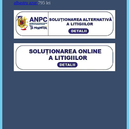
albastru azur
795
lei